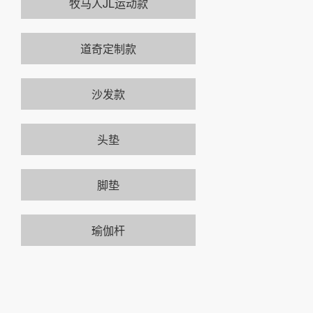
牧马人JL运动款
道奇定制款
沙发款
头垫
脚垫
瑜伽杆