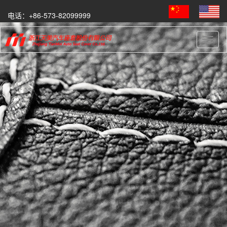
电话：+86-573-82099999
Toggl
naviga