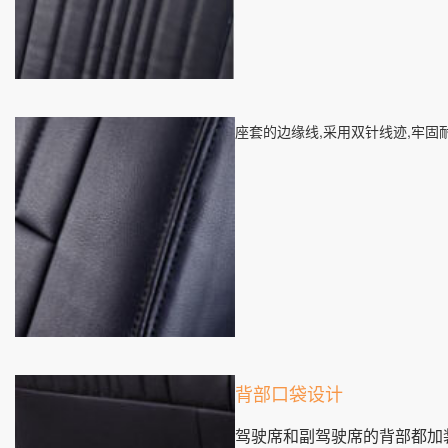
座套的边缘线,采用双针线迹,牢固
背部口袋设计
驾驶席和副驾驶席的背部都加