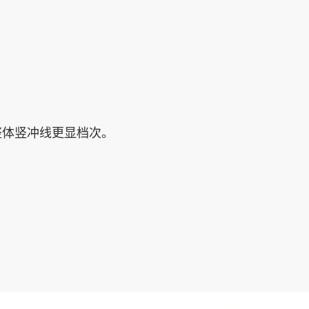
整体竖冲线更显档次。