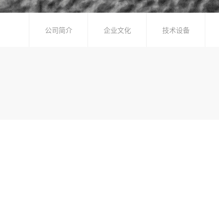
公司简介
企业文化
技术设备