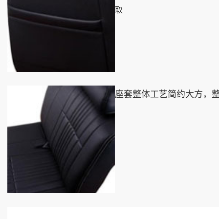
取
座套整体工艺简约大方，